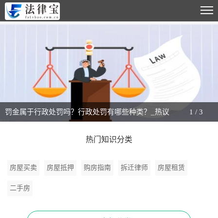
罚金属于行政处罚吗？行政处罚有哪些种类？_热议
1
/
3
热门知识分类
房屋买卖
房屋抵押
购房指南
拆迁律师
房屋租赁
二手房