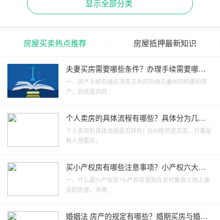
显示全部分类
房屋买卖热点推荐
房屋抵押最新知识
夫妻买房需要哪些条件？办理手续需要哪些
证件？
一、房产手续办理必须双方共同到场夫妻共同购置的房
产，到底是共同...
个人卖房的具体流程有哪些？具体分为几
步？
个人卖房的具体流程是怎样的1 议价既然是买卖，只要是
有人想要买，...
买小产权房有哪些注意事项？小产权六大弊
端有哪些？
一、什么是小产权房?小产权房是指在农村集体土地上建
设的房屋，未缴...
婚姻法 房产的规定有哪些？婚期买房与婚后