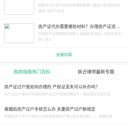
买房的差别在哪？
婚姻法对于房产的规定有哪些根据《最高人民法院关于
使用<中华人民共...
房产证代办需要哪些材料？办理房产证流程
是什么？
办理房产证需要哪些材料?1 盖章的申请表;2 房屋买卖合
同;3 签订...
全部内容
购房指南热门百科
拆迁律师最新专题
房产证过户是如何办理的 产权证丢失可以补办吗？
房产证过户是如何办理的房产证过户办理流程如下：首先是买卖双方签...
离婚后房产过户手续怎么办 夫妻房产过户新规定
离婚后房产过户手续怎么办办理离婚析产登记的必备资料：1、离婚判决...