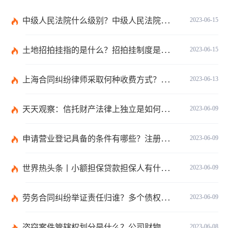
中级人民法院什么级别？中级人民法院管辖范围_焦点速讯
2023-06-15
土地招拍挂指的是什么？招拍挂制度是什么？
2023-06-15
上海合同纠纷律师采取何种收费方式？经济纠纷律师采取何种收费方式？
2023-06-13
天天观察：信托财产法律上独立是如何理解的？财产权信托的优点有什么？
2023-06-09
申请营业登记具备的条件有哪些？注册公司需要准备哪些材料？
2023-06-09
世界热头条丨小额担保贷款担保人有什么责任？保证合同应当有哪些内容？
2023-06-09
劳务合同纠纷举证责任归谁？多个债权人的债权种类不同的如何清偿？ 全球热头条
2023-06-09
盗窃案件管辖权划分是什么？公司财物被盗的处理是报案吗？
2023-06-08