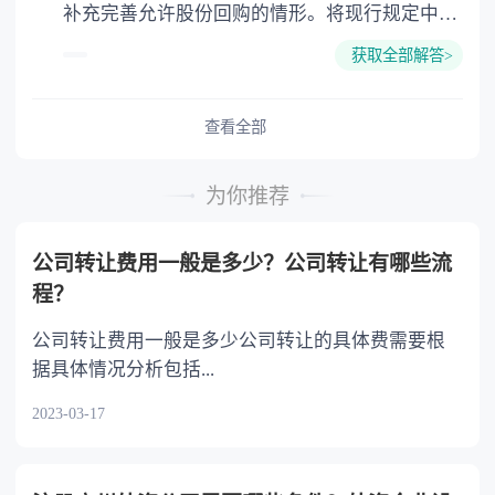
补充完善允许股份回购的情形。将现行规定中
得隐瞒。犯罪的时候不满十八周岁被判处五年有
款合同对支付利息没有约定的，视为没有利息。
“将股份奖励给本公司职工”这一情形修改为“将
期徒刑以下刑罚的人，免除前款规定的报告义
借款合同对支付利息约定不明确，当事人不能达
获取全部解答>
股份用于员工持股计划或者股权激励”，增加“将
务。
成补充协议的，按照当地或者当事人的交易方
股份用于转换上市公司发行的可转换为股票的公
式、交易习惯、市场利率等因素确定利息；自然
司债券”和“上市公司为避免公司遭受重大损害，
查看全部
人之间借款的，视为没有利息。 夫妻之间打欠条
维护公司价值及股东权益所必需”两种情形，以
要满足如下条件才生效： 1.行为人具有完全
及“法律、行政法规规定的其他情形”的兜底性规
民事行为能力。 2.意思表示真实。 3.不
为你推荐
定。 二是适当简化股份回购的决策程序，提高公
违反法律、行政法规的强制性规定，不违背公序
司持有本公司股份的数额上限，延长公司持有所
良俗。如自然人之间的借款合同约定支付利息
公司转让费用一般是多少？公司转让有哪些流
回购股份的期限。规定公司因将股份用于员工持
的，借款的利率不得违反国家有关限制借款利率
程？
股计划或者股权激励、用于转换上市公司发行的
的规定。
可转换为股票的公司债券，以及上市公司为避免
公司转让费用一般是多少公司转让的具体费需要根
公司遭受重大损害、维护公司价值及股东权益所
据具体情况分析包括...
必需而收购本公司股份的，可以依照公司章程的
2023-03-17
规定或者股东大会的授权，经三分之二以上董事
出席的董事会会议决议，不必经股东大会决议。
因上述情形收购本公司股份的，公司合计持有的