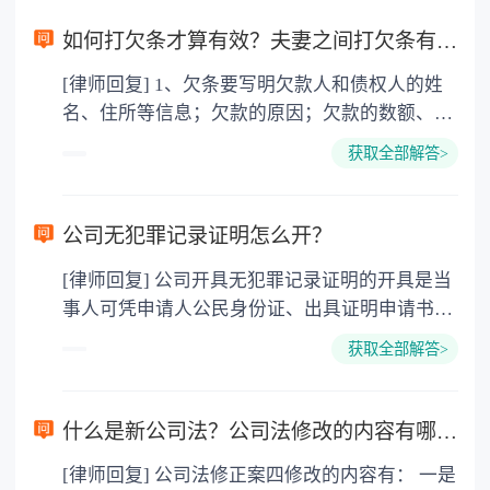
如何打欠条才算有效？夫妻之间打欠条有效吗？
[律师回复] 1、欠条要写明欠款人和债权人的姓
名、住所等信息；欠款的原因；欠款的数额、利
率；以及还款的时间、地点、方式等内容，并符
获取全部解答>
合下列要件的，才有法律效力：当事人均具有相
应的民事行为能力；意思表示真实合法；也不违
背公序良俗。 2、法律依据：《中华人民共和国
公司无犯罪记录证明怎么开？
民法典》 第一百四十三条，具备下列条件的民事
[律师回复] 公司开具无犯罪记录证明的开具是当
法律行为有效： (一)行为人具有相应的民事行为
事人可凭申请人公民身份证、出具证明申请书、
能力； (二)意思表示真实； (三)不违反法律、行
申请执业相关的文书或表格，向被证明对象户籍
政法规的强制性规定，不违背公序良俗。 第六百
获取全部解答>
地派出所申请出具证明或签署证明意见。无犯罪
六十八条，借款合同应当采用书面形式，但是自
记录证明是由公安机关开具的用以证明当事人
然人之间借款另有约定的除外。借款合同的内容
“无犯罪”的一个证明。 《刑法》第一百条依
一般包括借款种类、币种、用途、数额、利率、
什么是新公司法？公司法修改的内容有哪些？
法受过刑事处罚的人，在入伍、就业的时候，应
期限和还款方式等条款。 第六百八十条，禁止高
[律师回复] 公司法修正案四修改的内容有： 一是
当如实向有关单位报告自己曾受过刑事处罚，不
利放贷，借款的利率不得违反国家有关规定。借