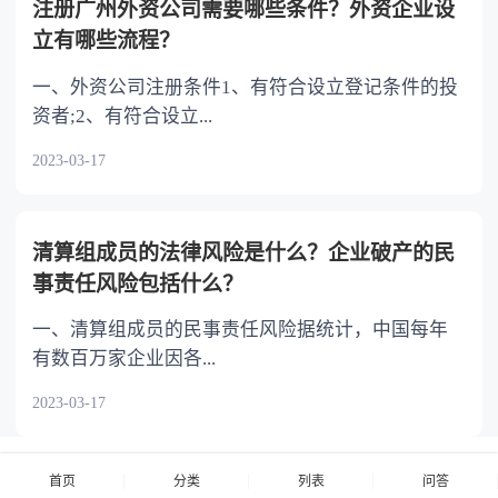
本公司股份数不得超过本公司已发行股份总额的
注册广州外资公司需要哪些条件？外资企业设
百分之十，并应当在三年内转让或者注销。 三是
立有哪些流程？
补充上市公司股份回购的规范要求。为防止上市
一、外资公司注册条件1、有符合设立登记条件的投
公司滥用股份回购制度，引发操纵市场、内幕交
资者;2、有符合设立...
易等利益输送行为，增加规定上市公司收购本公
司股份应当依照证券法的规定履行信息披露义
2023-03-17
务，除国家另有规定外，上市公司收购本公司股
份应当通过公开的集中交易方式进行。
清算组成员的法律风险是什么？企业破产的民
事责任风险包括什么？
一、清算组成员的民事责任风险据统计，中国每年
有数百万家企业因各...
2023-03-17
首页
分类
列表
问答