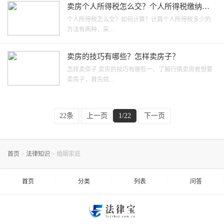
卖房个人所得税怎么交？个人所得税缴纳及
减免规定
个人所得税怎么交？如何计算？计算个人所得税多少的
方法有两种，采...
卖房的技巧有哪些？怎样卖房子？
怎样卖房子,卖房的技巧有哪些一、了解行情卖房者想要
卖房子，首先就...
22条
上一页
1/22
下一页
首页
>
法律知识
>
婚姻家庭
首页
分类
列表
问答