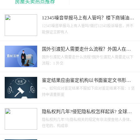
房屋买卖热点推荐
12345噪音举报马上有人管吗？楼下商铺油烟
味大到哪投诉？ 当前快播
12345噪音举报马上有人管吗?拨打12345投诉噪音，并不
能保证立即有人
国外引渡犯人需要走什么流程？外国人在中
国犯罪可以引渡回国吗？ 每日速看
国外引渡犯人需要走什么流程?国外引渡犯人需要走以下
流程：1 外交
鉴定结果应由鉴定机构以书面鉴定文书形式
出具并交鉴定委托方吗？ 每日看点
一、如何应对鉴定结果不服如下应对鉴定结果不服：1 坚
持申请重新鉴
隐私权判几年?侵犯隐私权怎样起诉? 全球观
速讯
隐私权判几年?与隐私相关的规定有非法搜查他人身体、
住宅的，构成非