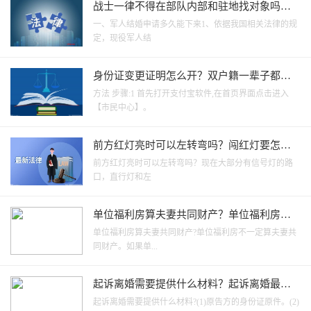
战士一律不得在部队内部和驻地找对象吗？
现役军人不能和哪些人结婚？ 全球快消息
一、军人结婚申请多久能下来1、依据我国相关法律的规
定，现役军人结
身份证变更证明怎么开？双户籍一辈子都查
不出来吗？ 每日速讯
方法 步骤:1 首先打开支付宝软件,在首页界面点击进入
【市民中心】。
前方红灯亮时可以左转弯吗？闯红灯要怎么
处理？ 天天动态
前方红灯亮时可以左转弯吗？现在大部分有信号灯的路
口，直行灯和左
单位福利房算夫妻共同财产？单位福利房有
产权吗？
单位福利房算夫妻共同财产?单位福利房不一定算夫妻共
同财产。如果单...
起诉离婚需要提供什么材料？起诉离婚最快
几天能办完？
起诉离婚需要提供什么材料?(1)原告方的身份证原件。(2)