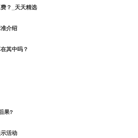
费？_天天精选
标准介绍
算在其中吗？
后果?
展示活动