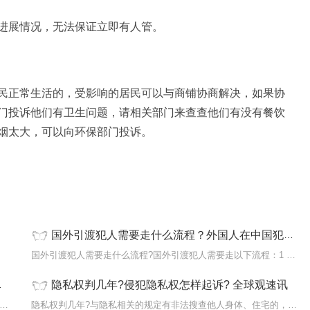
进展情况，无法保证立即有人管。
民正常生活的，受影响的居民可以与商铺协商解决，如果协
门投诉他们有卫生问题，请相关部门来查查他们有没有餐饮
烟太大，可以向环保部门投诉。
国外引渡犯人需要走什么流程？外国人在中国犯罪可以引渡回国吗？ 每日速看
国外引渡犯人需要走什么流程?国外引渡犯人需要走以下流程：1 外交
隐私权判几年?侵犯隐私权怎样起诉? 全球观速讯
如何应对鉴定结果不服如下应对鉴定结果不服：1 坚持申请重新鉴
隐私权判几年?与隐私相关的规定有非法搜查他人身体、住宅的，构成非