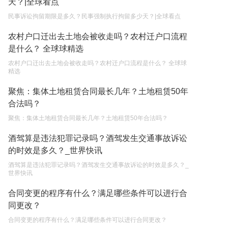
天？|全球看点
2023-05-04
民事诉讼拘留期限是多久？民事强制执行拘留多少天？|全球看点
不还贷款房子会被拍卖吗现在 房屋贷款还不起的诉
讼时效是多长时间？
农村户口迁出去土地会被收走吗？农村迁户口流程
是什么？ 全球球精选
2023-05-04
农村户口迁出去土地会被收走吗？农村迁户口流程是什么？ 全球球
房屋有贷款可以出卖吗条件有哪些 房屋贷款还不起
精选
的诉讼时效是多久？
聚焦：集体土地租赁合同最长几年？土地租赁50年
2023-05-04
合法吗？
不还贷款房子会被拍卖吗 房屋有贷款可以出卖吗？
聚焦：集体土地租赁合同最长几年？土地租赁50年合法吗？
2023-05-04
酒驾算是违法犯罪记录吗？酒驾发生交通事故诉讼
的时效是多久？_世界快讯
酒驾算是违法犯罪记录吗？酒驾发生交通事故诉讼的时效是多久？_
世界快讯
合同变更的程序有什么？满足哪些条件可以进行合
同更改？
合同变更的程序有什么？满足哪些条件可以进行合同更改？