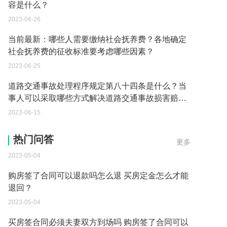
容是什么？
2023-06-26
当前最新：哪些人需要缴纳社会抚养费？各地确定
社会抚养费的征收标准要考虑哪些因素？
2023-06-25
道路交通事故处理程序规定第八十四条是什么？当
事人可以采取哪些方式解决道路交通事故损害赔偿
争议？
2023-06-15
买房签合同必须夫妻双方到场吗为什么 买房定金怎
么才能退回方法有哪些？
热门问答
更多
2023-05-04
购房签了合同可以退款吗怎么退 买房定金怎么才能
退回？
2023-05-04
买房签合同必须夫妻双方到场吗 购房签了合同可以
退款吗？