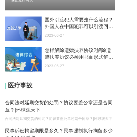
保证立即有人
2023-05-04
个体营业执照注销要交税吗 营业执照下来的当月就
国外引渡犯人需要走什么流程？
要申报纳税吗？
外国人在中国犯罪可以引渡回国
吗？ 每日速看
2023-05-04
2023-06-27
税款滞纳金所得税可以扣除吗为什么 个人所得税有
怎样解除遗赠扶养协议?解除遗
滞纳金吗？
赠扶养协议必须用书面形式解除
2023-05-04
吗？ 焦点热议
2023-06-27
税务滞纳金一般是怎么计算 个人所得税有滞纳金
吗？
医疗事故
2023-05-04
税款滞纳金所得税可以扣除吗 税务滞纳金如何计
合同法对延期交货的处罚？协议要盖公章还是合同
算？
章？|环球观天下
2023-05-04
合同法对延期交货的处罚？协议要盖公章还是合同章？|环球观天下
小微企业需要缴纳哪些税费 如何申请小额贷款？
民事诉讼拘留期限是多久？民事强制执行拘留多少