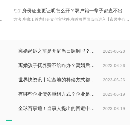
身份证变更证明怎么开？双户籍一辈子都查不出来吗？ 每日速讯
来1、依据我国相关法律的规定，现役军人结
方法 步骤:1 首先打开支付宝软件,在首页界面点击进入【市民中心】。
离婚起诉之前是开庭当日调解吗？离婚调解无效，准予离婚的情形有哪些？ 环球焦点
2023-06-28
离婚孩子抚养费不给咋办？离婚后不给抚养费怎么起诉？ 每日视点
2023-06-26
世界快资讯丨宅基地的补偿方式都有哪些？国有土地上房屋征收与补偿条例第十九条的内容是什么？
2023-06-26
有哪些企业债务重组方式？企业是否可以债务重组？
2023-06-19
全球百事通！当事人提出的回避申请多久之内有回复？如何收集交通事故中证据？
2023-06-19