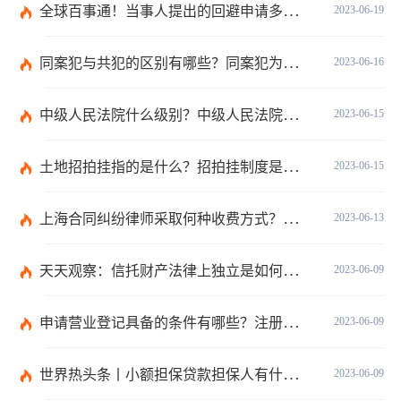
全球百事通！当事人提出的回避申请多久之内有回复？如何收集交通事故中证据？
2023-06-19
同案犯与共犯的区别有哪些？同案犯为什么需要另案处理？
2023-06-16
中级人民法院什么级别？中级人民法院管辖范围_焦点速讯
2023-06-15
土地招拍挂指的是什么？招拍挂制度是什么？
2023-06-15
上海合同纠纷律师采取何种收费方式？经济纠纷律师采取何种收费方式？
2023-06-13
天天观察：信托财产法律上独立是如何理解的？财产权信托的优点有什么？
2023-06-09
申请营业登记具备的条件有哪些？注册公司需要准备哪些材料？
2023-06-09
世界热头条丨小额担保贷款担保人有什么责任？保证合同应当有哪些内容？
2023-06-09