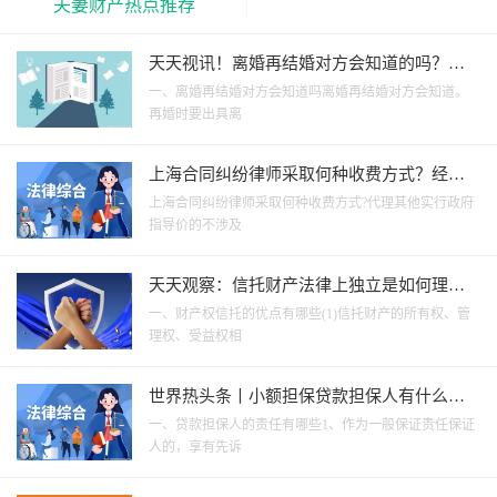
夫妻财产热点推荐
天天视讯！离婚再结婚对方会知道的吗？离
婚判决是办理再婚手续的吗？
一、离婚再结婚对方会知道吗离婚再结婚对方会知道。
再婚时要出具离
上海合同纠纷律师采取何种收费方式？经济
纠纷律师采取何种收费方式？
上海合同纠纷律师采取何种收费方式?代理其他实行政府
指导价的不涉及
天天观察：信托财产法律上独立是如何理解
的？财产权信托的优点有什么？
一、财产权信托的优点有哪些(1)信托财产的所有权、管
理权、受益权相
世界热头条丨小额担保贷款担保人有什么责
任？保证合同应当有哪些内容？
一、贷款担保人的责任有哪些1、作为一般保证责任保证
人的，享有先诉