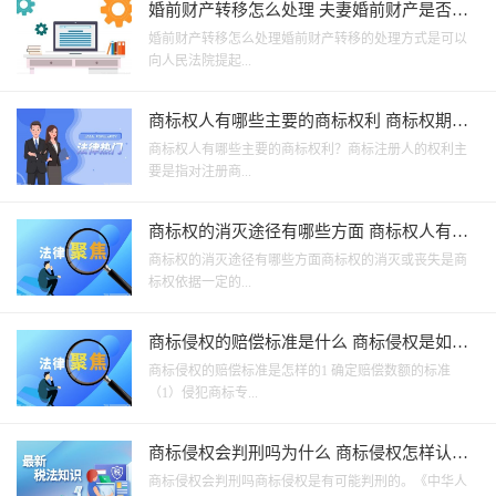
婚前财产转移怎么处理 夫妻婚前财产是否属
于共同财产吗？
婚前财产转移怎么处理婚前财产转移的处理方式是可以
向人民法院提起...
商标权人有哪些主要的商标权利 商标权期限
是多久？
商标权人有哪些主要的商标权利？商标注册人的权利主
要是指对注册商...
商标权的消灭途径有哪些方面 商标权人有哪
些主要的商标权利？
商标权的消灭途径有哪些方面商标权的消灭或丧失是商
标权依据一定的...
商标侵权的赔偿标准是什么 商标侵权是如何
认定的？
商标侵权的赔偿标准是怎样的1 确定赔偿数额的标准
（1）侵犯商标专...
商标侵权会判刑吗为什么 商标侵权怎样认
定？
商标侵权会判刑吗商标侵权是有可能判刑的。《中华人