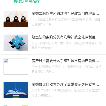
商标法热点推荐
离婚二胎超生还罚款吗？民政部门办理离婚
程序是什么？_热闻
一、离婚二胎超生还罚款吗离婚二胎超生不罚款。我国
已经废除了二胎
航空法的条约分类有几种？航空法律制度有
哪些规定？
航空法的条约可分为三类：确立一般航空法律制度A、巴
黎航空公约1919...
房产过户需要什么手续？城市房地产管理法
第六十一条规定内容是什么？
房产过户需要以下手续：1、携带身份证、户口本、婚姻
状况证明、购房...
离婚协议自双方办理了离婚登记之后就生效
了吗？可以补充离婚协议吗？
离婚两年了不可以补充离婚协议。因为离婚协议自双方
办理了离婚登记...