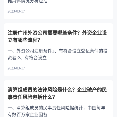
据具体情况分析包括...
必需而收购本公司股份的，可以依照公司章程的
2023-03-17
规定或者股东大会的授权，经三分之二以上董事
出席的董事会会议决议，不必经股东大会决议。
因上述情形收购本公司股份的，公司合计持有的
本公司股份数不得超过本公司已发行股份总额的
注册广州外资公司需要哪些条件？外资企业设
百分之十，并应当在三年内转让或者注销。 三是
立有哪些流程？
补充上市公司股份回购的规范要求。为防止上市
一、外资公司注册条件1、有符合设立登记条件的投
公司滥用股份回购制度，引发操纵市场、内幕交
资者;2、有符合设立...
易等利益输送行为，增加规定上市公司收购本公
司股份应当依照证券法的规定履行信息披露义
2023-03-17
务，除国家另有规定外，上市公司收购本公司股
份应当通过公开的集中交易方式进行。
清算组成员的法律风险是什么？企业破产的民
事责任风险包括什么？
一、清算组成员的民事责任风险据统计，中国每年
有数百万家企业因各...