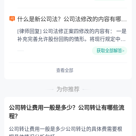
地派出所申请出具证明或签署证明意见。无犯罪
六十八条，借款合同应当采用书面形式，但是自
记录证明是由公安机关开具的用以证明当事人
然人之间借款另有约定的除外。借款合同的内容
“无犯罪”的一个证明。 《刑法》第一百条依
一般包括借款种类、币种、用途、数额、利率、
什么是新公司法？公司法修改的内容有哪些？
法受过刑事处罚的人，在入伍、就业的时候，应
期限和还款方式等条款。 第六百八十条，禁止高
[律师回复] 公司法修正案四修改的内容有： 一是
当如实向有关单位报告自己曾受过刑事处罚，不
利放贷，借款的利率不得违反国家有关规定。借
补充完善允许股份回购的情形。将现行规定中
得隐瞒。犯罪的时候不满十八周岁被判处五年有
款合同对支付利息没有约定的，视为没有利息。
“将股份奖励给本公司职工”这一情形修改为“将
期徒刑以下刑罚的人，免除前款规定的报告义
借款合同对支付利息约定不明确，当事人不能达
获取全部解答>
股份用于员工持股计划或者股权激励”，增加“将
务。
成补充协议的，按照当地或者当事人的交易方
股份用于转换上市公司发行的可转换为股票的公
式、交易习惯、市场利率等因素确定利息；自然
司债券”和“上市公司为避免公司遭受重大损害，
查看全部
人之间借款的，视为没有利息。 夫妻之间打欠条
维护公司价值及股东权益所必需”两种情形，以
要满足如下条件才生效： 1.行为人具有完全
及“法律、行政法规规定的其他情形”的兜底性规
民事行为能力。 2.意思表示真实。 3.不
为你推荐
定。 二是适当简化股份回购的决策程序，提高公
违反法律、行政法规的强制性规定，不违背公序
司持有本公司股份的数额上限，延长公司持有所
良俗。如自然人之间的借款合同约定支付利息
公司转让费用一般是多少？公司转让有哪些流
回购股份的期限。规定公司因将股份用于员工持
的，借款的利率不得违反国家有关限制借款利率
程？
股计划或者股权激励、用于转换上市公司发行的
的规定。
可转换为股票的公司债券，以及上市公司为避免
公司转让费用一般是多少公司转让的具体费需要根
公司遭受重大损害、维护公司价值及股东权益所