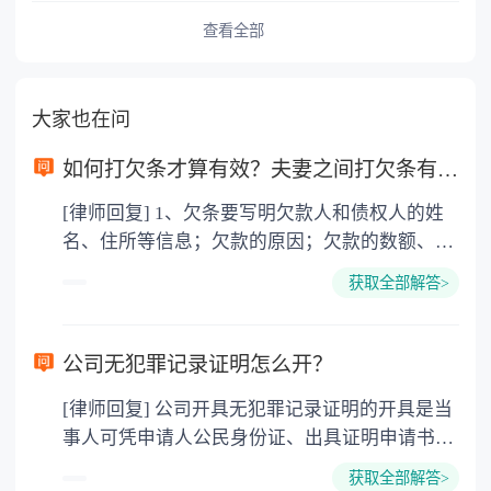
查看全部
大家也在问
如何打欠条才算有效？夫妻之间打欠条有效吗？
[律师回复] 1、欠条要写明欠款人和债权人的姓
名、住所等信息；欠款的原因；欠款的数额、利
率；以及还款的时间、地点、方式等内容，并符
获取全部解答>
合下列要件的，才有法律效力：当事人均具有相
应的民事行为能力；意思表示真实合法；也不违
背公序良俗。 2、法律依据：《中华人民共和国
公司无犯罪记录证明怎么开？
民法典》 第一百四十三条，具备下列条件的民事
[律师回复] 公司开具无犯罪记录证明的开具是当
法律行为有效： (一)行为人具有相应的民事行为
事人可凭申请人公民身份证、出具证明申请书、
能力； (二)意思表示真实； (三)不违反法律、行
申请执业相关的文书或表格，向被证明对象户籍
政法规的强制性规定，不违背公序良俗。 第六百
获取全部解答>