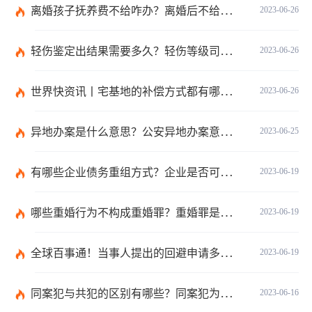
离婚孩子抚养费不给咋办？离婚后不给抚养费怎么起诉？ 每日视点
2023-06-26
轻伤鉴定出结果需要多久？轻伤等级司法鉴定流程是什么？|世界快资讯
2023-06-26
世界快资讯丨宅基地的补偿方式都有哪些？国有土地上房屋征收与补偿条例第十九条的内容是什么？
2023-06-26
异地办案是什么意思？公安异地办案意味着什么？ 天天热议
2023-06-25
有哪些企业债务重组方式？企业是否可以债务重组？
2023-06-19
哪些重婚行为不构成重婚罪？重婚罪是一种什么表现？
2023-06-19
全球百事通！当事人提出的回避申请多久之内有回复？如何收集交通事故中证据？
2023-06-19
同案犯与共犯的区别有哪些？同案犯为什么需要另案处理？
2023-06-16