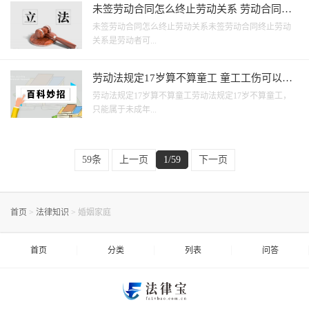
未签劳动合同怎么终止劳动关系 劳动合同上
面可以修改吗？
未签劳动合同怎么终止劳动关系未签劳动合同终止劳动
关系是劳动者可...
劳动法规定17岁算不算童工 童工工伤可以申
请劳动仲裁吗？
劳动法规定17岁算不算童工劳动法规定17岁不算童工，
只能属于未成年...
59条
上一页
1/59
下一页
首页
>
法律知识
>
婚姻家庭
首页
分类
列表
问答