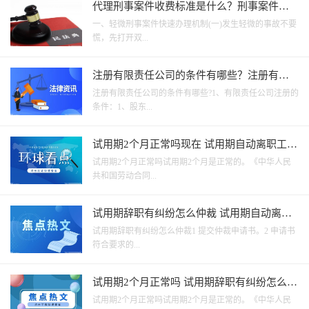
代理刑事案件收费标准是什么？刑事案件可
以撤诉吗？
一、轻微刑事案件快速办理机制(一)发生轻微的事故不要
慌，先打开双...
注册有限责任公司的条件有哪些？注册有限
责任公司的步骤有哪些？
注册有限责任公司的条件有哪些?1、有限责任公司注册的
条件：1、股东...
试用期2个月正常吗现在 试用期自动离职工资
怎么结算？
试用期2个月正常吗试用期2个月是正常的。《中华人民
共和国劳动合同...
试用期辞职有纠纷怎么仲裁 试用期自动离职
工资怎么结算？
试用期辞职有纠纷怎么仲裁1 提交仲裁申请书。2 申请书
符合要求的...
试用期2个月正常吗 试用期辞职有纠纷怎么仲
裁？
试用期2个月正常吗试用期2个月是正常的。《中华人民