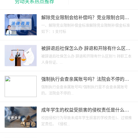
劳动关系热点推荐
解除竞业限制会给补偿吗？竞业限制合同限
制期是如何规定的？
一、解除竞业限制补偿金标准解除竞业限制补偿金标准
如下：1 支付标
被辞退后社保怎么办 辞退和开除有什么区
别？
被辞退后社保怎么办 辞退和开除有什么区别?1 持职工本
人身份证、...
强制执行会查亲属账号吗？法院会不停的找
被执行人吗？
强制执行会查亲属账号吗?强制执行是不会查亲属账号
的。法院会不停的...
成年学生的权益受损害的侵权责任是什么？
有关校园侵权行为导致未成年学生损害的学
校园侵权行为导致未成年学生损害的学校责任1、过错推
校责任有哪些？
定责任。《侵权...