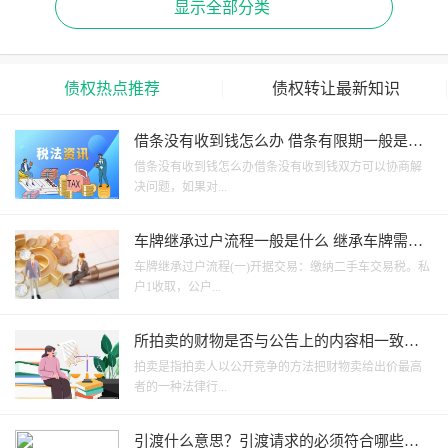
显示全部分类
债权热点推荐
债权转让最新知识
借条没有收到钱怎么办 借条有限期一般是多
少年？
借条没有收到钱怎么办借条没有收到钱双方可以协商解
决问题，如果对...
车牌继承过户流程一般是什么 继承车牌需要
哪些条件？
车牌继承过户流程(一)开据交易：缴纳二手车交易税。私
户1收取，公户...
所拍卖的财物是否与公告上的内容相一致
等？
拍卖是指拍卖人以公开竞争的方法把财物卖给出价最高
者的一种法律行...
引渡什么意思？引渡请求的必须符合哪些的