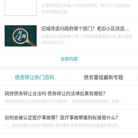
规定条件？
引渡指的是在外国人不在本国境内，该行为人已经被指
控为犯罪或已经...
旧城改造归政府哪个部门？老旧小区改造都
改什么？
旧城改造归政府哪个部门?旧城改造是政府行为,属于政府
的阶段性工作,...
全部内容
债务转让热门百科
债务重组最新专题
网贷债务转让合法吗 债务转让的法律后果有哪些？
网贷债务转让合法吗但要符合下列条件：存在合法有效的债务的；债务...
如何会被认定医疗事故罪？医疗事故罪量刑标准是什么？
一、如何会被认定医疗事故罪1 客体要件本罪侵犯的客体是医疗单位的...