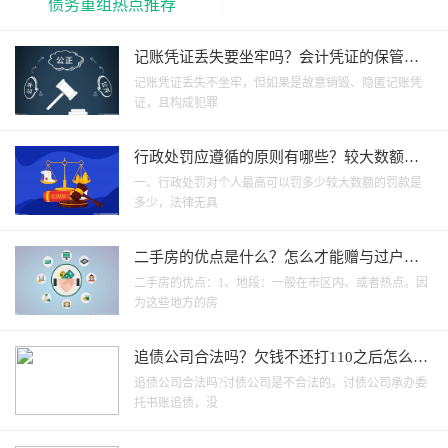
债务重组热点推荐
记账凭证丢失要坐牢吗？会计凭证的保管期
限一般是多久？-天天微动态
记账凭证丢失不坐牢，但如果是故意销毁、隐匿记账凭
证，且构成犯罪
行政处罚应遵循的原则有哪些？较大数额罚
款指的是什么？
一、行政处罚对个人最高可以罚多少较大数额的罚款是
多少，法律无具
二手房的优点是什么？怎么才能赠与过户和
继承过户？|热门看点
二手房的优点：1、地段：一般在市区内、或者热点。因
为这些地方的房
追债公司合法吗？欠钱不还打110之后怎么处
理？_环球视讯
追债公司合法吗?讨债公司是不合法的。讨债公司承办委
托书账追债，没