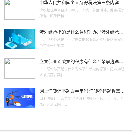
中华人民共和国个人所得税法第三条内容是
什么？个人所得税的税率是什么？
个税起征点调整成5000元，工资、薪金所得，劳务报酬
所得，稿酬所得...
涉外继承指的是什么意思？办理涉外继承公
证要注意什么？涉外继承是否一定需要提起
一、涉外继承是否一定需要提起诉讼才能行使继承权？
诉讼才能行使继承权？
当然不是！如果...
立案侦查到破案的程序有什么？肇事逃逸公
诉以什么为准？
一、案件破案是以什么为准案件侦破的标准：犯罪嫌疑
人被抓获，案件...
网上借钱还不起会坐牢吗 借钱不还起诉需要
什么材料？
网上借钱还不起会坐牢吗网上借钱还不起不会坐牢。如
果起诉到法院，...