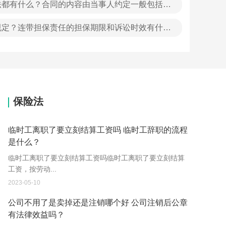
法都有什么？合同的内容由当事人约定一般包括哪
规定？连带担保责任的担保期限和诉讼时效有什么
费？老婆有外遇应该怎么取证？
保险法
临时工离职了要立刻结算工资吗 临时工辞职的流程
是什么？
临时工离职了要立刻结算工资吗临时工离职了要立刻结算
工资，按劳动...
2023-05-10
公司不用了是卖掉还是注销哪个好 公司注销后公章
有法律效益吗？