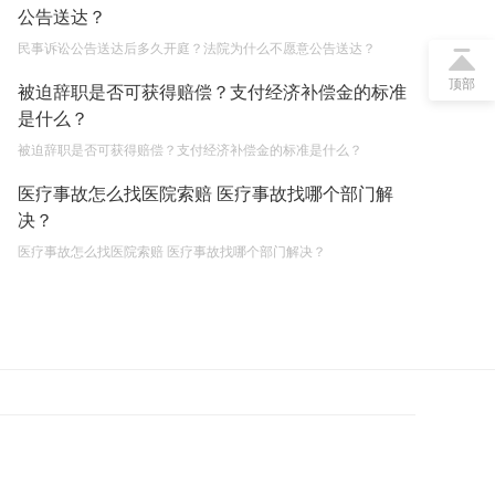
小微企业需要缴纳哪些税费 如何申请小额贷款？
公告送达？
2023-05-04
民事诉讼公告送达后多久开庭？法院为什么不愿意公告送达？
顶部
不还贷款房子会被拍卖吗现在 房屋贷款还不起的诉
被迫辞职是否可获得赔偿？支付经济补偿金的标准
讼时效是多长时间？
是什么？
2023-05-04
被迫辞职是否可获得赔偿？支付经济补偿金的标准是什么？
房屋有贷款可以出卖吗条件有哪些 房屋贷款还不起
医疗事故怎么找医院索赔 医疗事故找哪个部门解
的诉讼时效是多久？
决？
2023-05-04
医疗事故怎么找医院索赔 医疗事故找哪个部门解决？
不还贷款房子会被拍卖吗 房屋有贷款可以出卖吗？
2023-05-04