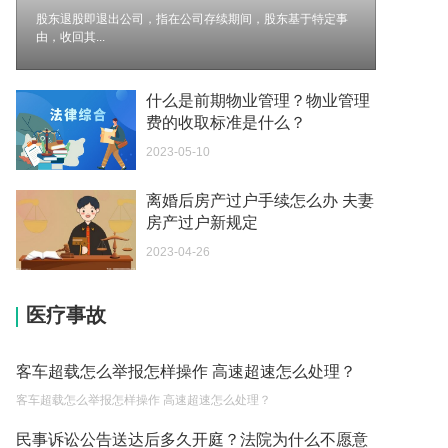
股东退股即退出公司，指在公司存续期间，股东基于特定事
么？
由，收回其...
2023-05-04
个体营业执照注销要交税吗 营业执照下来的当月就
什么是前期物业管理？物业管理
要申报纳税吗？
费的收取标准是什么？
2023-05-04
2023-05-10
税款滞纳金所得税可以扣除吗为什么 个人所得税有
离婚后房产过户手续怎么办 夫妻
滞纳金吗？
房产过户新规定
2023-05-04
2023-04-26
税务滞纳金一般是怎么计算 个人所得税有滞纳金
吗？
医疗事故
2023-05-04
税款滞纳金所得税可以扣除吗 税务滞纳金如何计
客车超载怎么举报怎样操作 高速超速怎么处理？
算？
客车超载怎么举报怎样操作 高速超速怎么处理？
2023-05-04
民事诉讼公告送达后多久开庭？法院为什么不愿意