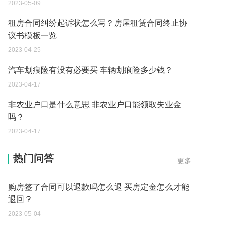
2023-05-09
租房合同纠纷起诉状怎么写？房屋租赁合同终止协
议书模板一览
2023-04-25
汽车划痕险有没有必要买 车辆划痕险多少钱？
2023-04-17
非农业户口是什么意思 非农业户口能领取失业金
吗？
2023-04-17
买房签合同必须夫妻双方到场吗为什么 买房定金怎
么才能退回方法有哪些？
热门问答
更多
2023-05-04
购房签了合同可以退款吗怎么退 买房定金怎么才能
退回？
2023-05-04