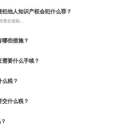
侵犯他人知识产权会犯什么罪？
资企业知...
有哪些措施？
协议没公证有效吗 财产公证需要什么手续？
什么税？
要交什么税？
吗？