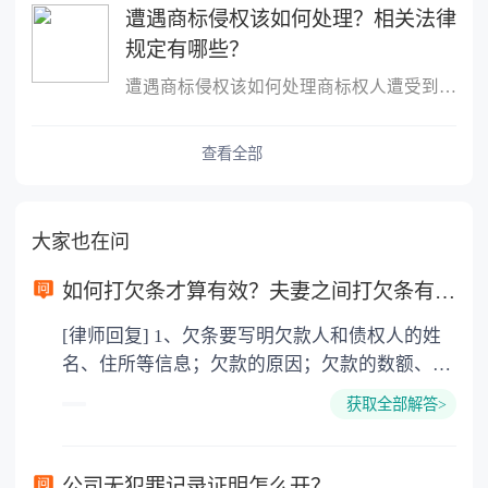
遭遇商标侵权该如何处理？相关法律
规定有哪些？
遭遇商标侵权该如何处理商标权人遭受到商标侵权的，可以要求侵权人...
查看全部
大家也在问
如何打欠条才算有效？夫妻之间打欠条有效吗？
[律师回复] 1、欠条要写明欠款人和债权人的姓
名、住所等信息；欠款的原因；欠款的数额、利
率；以及还款的时间、地点、方式等内容，并符
获取全部解答>
合下列要件的，才有法律效力：当事人均具有相
应的民事行为能力；意思表示真实合法；也不违
背公序良俗。 2、法律依据：《中华人民共和国
公司无犯罪记录证明怎么开？