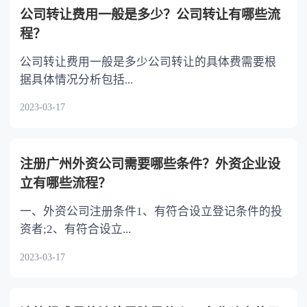
司持有本公司股份的数额上限，延长公司持有所
良俗。如自然人之间的借款合同约定支付利息
公司转让费用一般是多少？公司转让有哪些流
回购股份的期限。规定公司因将股份用于员工持
的，借款的利率不得违反国家有关限制借款利率
程？
股计划或者股权激励、用于转换上市公司发行的
的规定。
可转换为股票的公司债券，以及上市公司为避免
公司转让费用一般是多少公司转让的具体费需要根
公司遭受重大损害、维护公司价值及股东权益所
据具体情况分析包括...
必需而收购本公司股份的，可以依照公司章程的
2023-03-17
规定或者股东大会的授权，经三分之二以上董事
出席的董事会会议决议，不必经股东大会决议。
因上述情形收购本公司股份的，公司合计持有的
本公司股份数不得超过本公司已发行股份总额的
注册广州外资公司需要哪些条件？外资企业设
百分之十，并应当在三年内转让或者注销。 三是
立有哪些流程？
补充上市公司股份回购的规范要求。为防止上市
一、外资公司注册条件1、有符合设立登记条件的投
公司滥用股份回购制度，引发操纵市场、内幕交
资者;2、有符合设立...
易等利益输送行为，增加规定上市公司收购本公
司股份应当依照证券法的规定履行信息披露义
2023-03-17
务，除国家另有规定外，上市公司收购本公司股
份应当通过公开的集中交易方式进行。