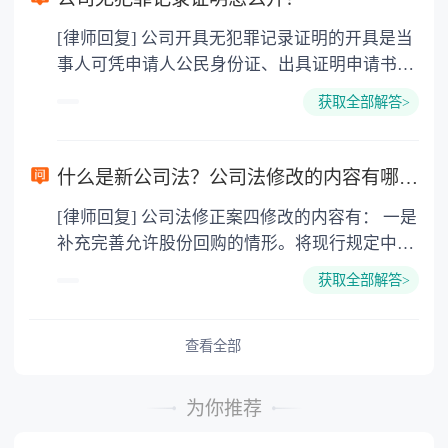
民法典》 第一百四十三条，具备下列条件的民事
[律师回复] 公司开具无犯罪记录证明的开具是当
法律行为有效： (一)行为人具有相应的民事行为
事人可凭申请人公民身份证、出具证明申请书、
能力； (二)意思表示真实； (三)不违反法律、行
申请执业相关的文书或表格，向被证明对象户籍
政法规的强制性规定，不违背公序良俗。 第六百
获取全部解答>
地派出所申请出具证明或签署证明意见。无犯罪
六十八条，借款合同应当采用书面形式，但是自
记录证明是由公安机关开具的用以证明当事人
然人之间借款另有约定的除外。借款合同的内容
“无犯罪”的一个证明。 《刑法》第一百条依
一般包括借款种类、币种、用途、数额、利率、
什么是新公司法？公司法修改的内容有哪些？
法受过刑事处罚的人，在入伍、就业的时候，应
期限和还款方式等条款。 第六百八十条，禁止高
[律师回复] 公司法修正案四修改的内容有： 一是
当如实向有关单位报告自己曾受过刑事处罚，不
利放贷，借款的利率不得违反国家有关规定。借
补充完善允许股份回购的情形。将现行规定中
得隐瞒。犯罪的时候不满十八周岁被判处五年有
款合同对支付利息没有约定的，视为没有利息。
“将股份奖励给本公司职工”这一情形修改为“将
期徒刑以下刑罚的人，免除前款规定的报告义
借款合同对支付利息约定不明确，当事人不能达
获取全部解答>
股份用于员工持股计划或者股权激励”，增加“将
务。
成补充协议的，按照当地或者当事人的交易方
股份用于转换上市公司发行的可转换为股票的公
式、交易习惯、市场利率等因素确定利息；自然
司债券”和“上市公司为避免公司遭受重大损害，
查看全部
人之间借款的，视为没有利息。 夫妻之间打欠条
维护公司价值及股东权益所必需”两种情形，以
要满足如下条件才生效： 1.行为人具有完全
及“法律、行政法规规定的其他情形”的兜底性规
民事行为能力。 2.意思表示真实。 3.不
为你推荐
定。 二是适当简化股份回购的决策程序，提高公
违反法律、行政法规的强制性规定，不违背公序