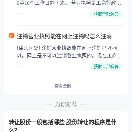
6至18个工作日办下来。 营业执照是工商行政管
于公司住所或营业场所的醒目位置，营业执照不
理机关发给工商企业、个体经营者的准许从事某
得伪造、涂改、出租、出借、转让。没有营业执
获取全部解答>
项生产经营活动的凭证，其格式由国家市场监督
照的工商企业或个体经营者一律不许开业，不得
管理总局统一规定。其登记事项为名称、地址、
刻制公章、签订合同、注册商标、刊登广告，银
负责人、资金数额、经济成分、经营范围、经营
行不予开立帐户。 办理营业执照需要什么材料
注销营业执照能在网上注销吗怎么注消 营业执照注销需要本人去吗？
方式、从业人数、经营期限等。 营业执照分正本
办理营业执照所需材料： 1.公司法定代表人签署
[律师回复] 注销营业执照能在网上注销吗 不可
和副本，二者具有相同的法律效力。正本应当置
的公司设立登记申请书； 2.全体股东签署的公司
以。网上是不可以注销营业执照的。现在工商部
于公司住所或营业场所的醒目位置，营业执照不
章程； 3.法人股东资格证明或者自然人股东身份
门还没有开通通过互联网注销营业执照的服务，
得伪造、涂改、出租、出借、转让。没有营业执
证及其复印件； 4.董事、监事和经理的任职文件
获取全部解答>
因为有些材料是要原件的，网上无法做到。注销
照的工商企业或个体经营者一律不许开业，不得
及身份证复印件； 5.指定代表或委托代理人证
营业执照需要先到国税局注销税务登记，然后到
刻制公章、签订合同、注册商标、刊登广告，银
明； 6.代理人身份证及其复印件； 7.住所使用证
地税局注销税务登记，再到销银行账户，最后拿
查看全部
行不予开立帐户。 营业执照领取后还要干什么 1.
明。
通知书到工商局拿表格，然后交回工商局，它会
刻章等事 凭营业执照，到公安局指定刻章点办
收回营业执照。个体工商户营业执照，可以直接
理：公司公章、财务章、合同章、法人代表章、
为你推荐
到所辖的工商行政管理局下属的工商所办理。企
发票章至此，一个公司注册完成。 2.办理银行基
业法人营业执照，需要将各种相关债务处理后，
本户 公司注册完成后，需要办理银行基本户开
转让股份一般包括哪些 股份转让的程序是什
再刊登企业。 营业执照注销需要本人去吗 注销
户。基本户是公司资金往来的主要账户，经营活
么？