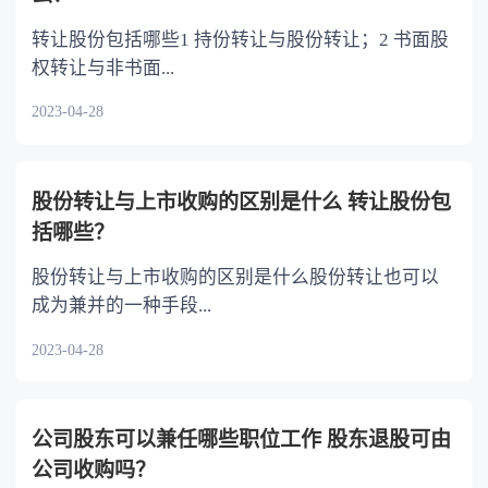
营业执照不一定要自己本人亲自去。如果不是自
动的日常资金收付以及工资、奖金和现金的支取
己本人去的，必须要有委托书和营业执照上负责
都可以通过这个账户来办理。每个公司只能开一
转让股份包括哪些1 持份转让与股份转让；2 书面股
人的身份证明与代办人的身份证明。注销个体工
个基本户。 3.记账报税 完成公司注册后，需先办
权转让与非书面...
商户营业执照，应当到办理个体工商户营业执照
理税务报到，报到时需提供一名会计的信息（包
2023-04-28
的工商所办理注销手续。
括姓名、身份证号、联系电话）。公司成立后一
个月起，需要会计每月记账并向税务机关申报纳
税。企业准备好资料到专管所报到后，税务局将
股份转让与上市收购的区别是什么 转让股份包
核定企业缴纳税金的种类、税率、申报税金的时
括哪些？
间，及企业的税务专管员。企业日后将根据税务
部门核定的税金进行申报与缴纳。 4.缴纳社保 公
股份转让与上市收购的区别是什么股份转让也可以
司注册完成后，需要在30天内到所在区域管辖的
成为兼并的一种手段...
社保局开设公司社保账户，办理《社保登记证》
及CA证书，并和社保、银行签订三方协议。之
2023-04-28
后，社保的相关费用会在缴纳社保时自动从银行
基本户里扣除。
公司股东可以兼任哪些职位工作 股东退股可由
公司收购吗？