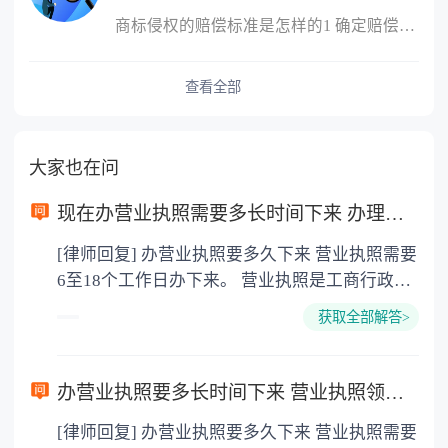
商标侵权的赔偿标准是怎样的1 确定赔偿数额的标准（1）侵犯商标专...
查看全部
大家也在问
现在办营业执照需要多长时间下来 办理营业执照需要什么材料？
[律师回复] 办营业执照要多久下来 营业执照需要
6至18个工作日办下来。 营业执照是工商行政管
理机关发给工商企业、个体经营者的准许从事某
获取全部解答>
项生产经营活动的凭证，其格式由国家市场监督
管理总局统一规定。其登记事项为名称、地址、
负责人、资金数额、经济成分、经营范围、经营
办营业执照要多长时间下来 营业执照领取后还要干什么？
方式、从业人数、经营期限等。 营业执照分正本
[律师回复] 办营业执照要多久下来 营业执照需要
和副本，二者具有相同的法律效力。正本应当置